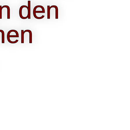
in den
hen