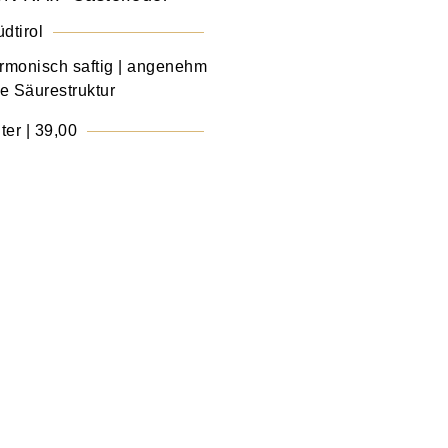
dtirol
armonisch saftig | angenehm
e Säurestruktur
ter | 39,00