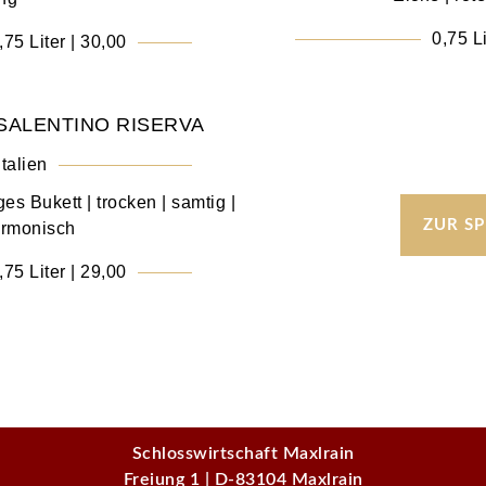
0,75 Li
,75 Liter | 30,00
 SALENTINO RISERVA
Italien
es Bukett | trocken | samtig |
ZUR SP
rmonisch
,75 Liter | 29,00
Schlosswirtschaft Maxlrain
Freiung 1 | D-83104 Maxlrain