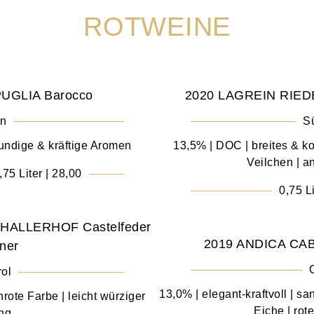
ROTWEINE
PUGLIA Barocco
2020 LAGREIN RIEDER
en
Sü
mundige & kräftige Aromen
13,5% | DOC | breites & k
Veilchen | 
,75 Liter | 28,00
0,75 Li
HALLERHOF Castelfeder
2019 ANDICA C
ner
rol
13,0% | elegant-kraftvoll | sa
nrote Farbe | leicht würziger
Eiche | ro
ng