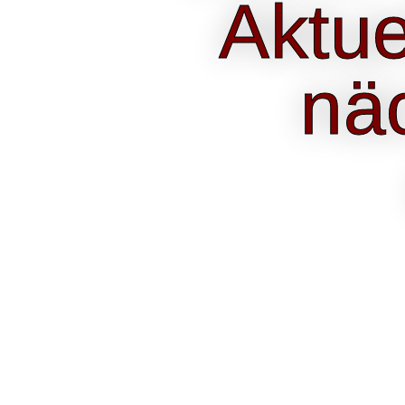
Aktue
nä