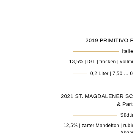
2019 PRIMITIVO 
Itali
13,5% | IGT | trocken | voll
0,2 Liter | 7,50 … 0
2021 ST. MAGDALENER SC
& Part
Südti
12,5% | zarter Mandelton | rubi
Abga