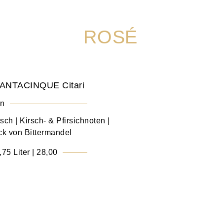
ROSÉ
ANTACINQUE Citari
en
ch | Kirsch- & Pfirsichnoten |
k von Bittermandel
,75 Liter | 28,00