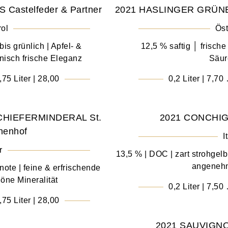
astelfeder & Partner
2021 HASLINGER GRÜN
rol
Öst
is grünlich | Apfel- &
12,5 % saftig │ frisch
isch frische Eleganz
Säur
,75 Liter | 28,00
0,2 Liter | 7,70
CHIEFERMINDERAL St.
2021 CONCHIGL
henhof
I
r
13,5 % | DOC | zart strohgelb
angenehm
ote | feine & erfrischende
höne Mineralität
0,2 Liter | 7,50
,75 Liter | 28,00
2021 SAUVIGNON