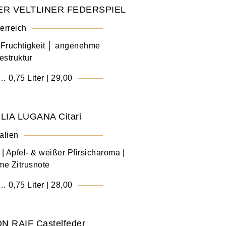
ER VELTLINER FEDERSPIEL
erreich
e Fruchtigkeit │ angenehme
estruktur
 … 0,75 Liter | 29,00
IA LUGANA Citari
talien
 | Apfel- & weißer Pfirsicharoma |
e Zitrusnote
 … 0,75 Liter | 28,00
 RAIF Castelfeder