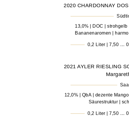
2020 CHARDONNAY DOSS C
Südti
13,0% | DOC | strohgelb b
Bananenaromen | harmon
0,2 Liter | 7,50 … 0
2021 AYLER RIESLING S
Margaret
Saa
12,0% | QbA | dezente Mangon
Säurestruktur | sc
0,2 Liter | 7,50 … 0