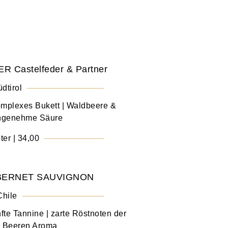
 Castelfeder & Partner
dtirol
omplexes Bukett | Waldbeere &
angenehme Säure
ter | 34,00
ABERNET SAUVIGNON
Chile
nfte Tannine | zarte Röstnoten der
te Beeren Aroma