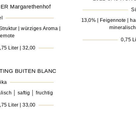
R Margarethenhof
Sü
el
13,0% | Feigennote | h
mineralisch
 Struktur | würziges Aroma |
ernote
0,75 Li
,75 Liter | 32,00
TING BUITEN BLANC
ika
isch │ saftig │ fruchtig
,75 Liter | 33,00